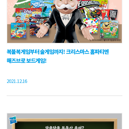
복불복게임부터 술게임까지! 크리스마스 홈파티엔
해즈브로 보드게임!
2021.12.16