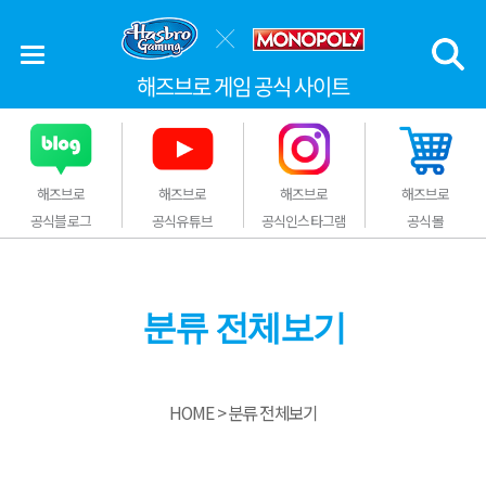
해즈브로 게임 공식 사이트
해즈브로
해즈브로
해즈브로
해즈브로
공식블로그
공식유튜브
공식인스타그램
공식몰
분류 전체보기
HOME
분류 전체보기