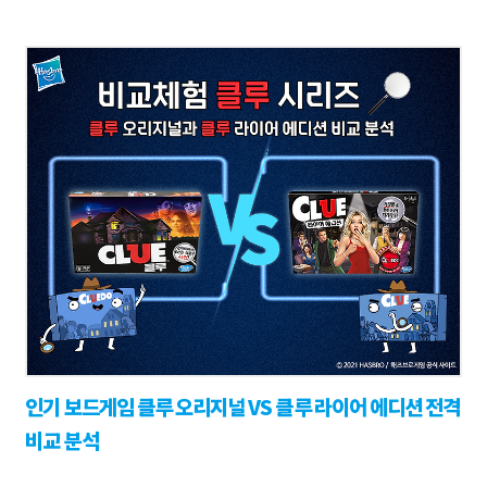
인기 보드게임 클루 오리지널 VS 클루 라이어 에디션 전격
비교 분석