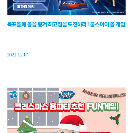
목표몰에 볼을 튕겨 최고점을 도전하라! 불스아이 볼 게임
2021.12.17