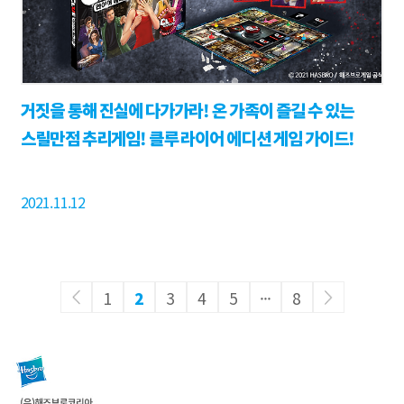
거짓을 통해 진실에 다가가라! 온 가족이 즐길 수 있는
스릴만점 추리게임! 클루 라이어 에디션 게임 가이드!
2021.11.12
1
2
3
4
5
···
8