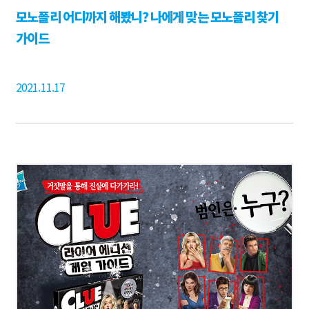
모노폴리 어디까지 해봤니? 나에게 맞는 모노폴리 찾기
가이드
2021.11.17