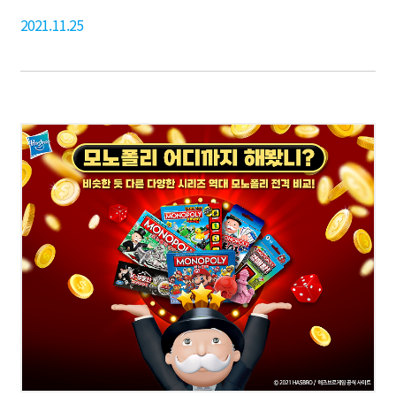
2021.11.25