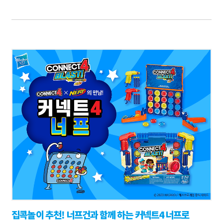
집콕놀이 추천! 너프건과 함께 하는 커넥트4 너프로