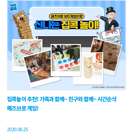
집콕놀이 추천! 가족과 함께~ 친구와 함께~ 시간순삭
해즈브로 게임!
2020.06.25