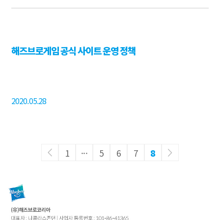
해즈브로게임 공식 사이트 운영 정책
2020.05.28
1
···
5
6
7
8