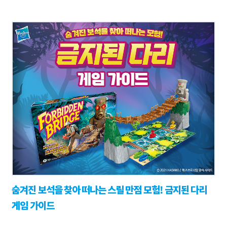
숨겨진 보석을 찾아 떠나는 스릴 만점 모험! 금지된 다리
게임 가이드