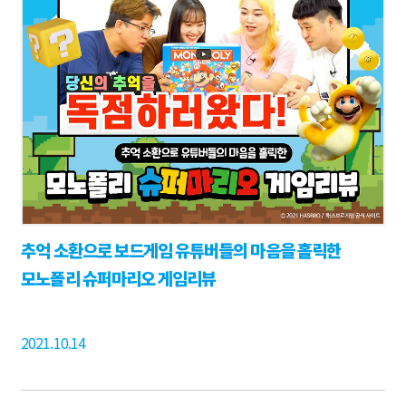
추억 소환으로 보드게임 유튜버들의 마음을 홀릭한
모노폴리 슈퍼마리오 게임리뷰
2021.10.14