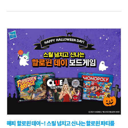
해피 할로윈 데이~! 스릴 넘치고 신나는 할로윈 파티를