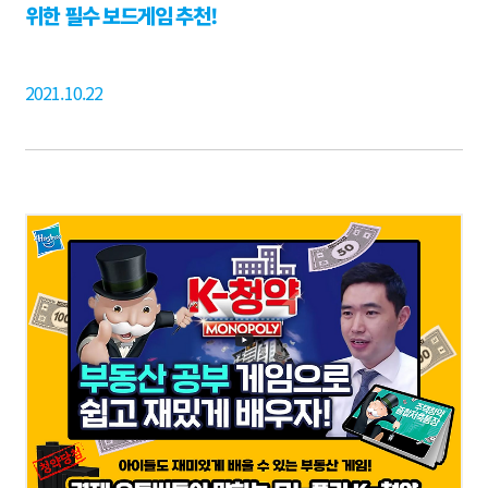
위한 필수 보드게임 추천!
2021.10.22