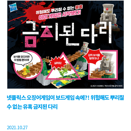
넷플릭스 오징어게임이 보드게임 속에?! 위험해도 뿌리칠
수 없는 유혹 금지된 다리
2021.10.27