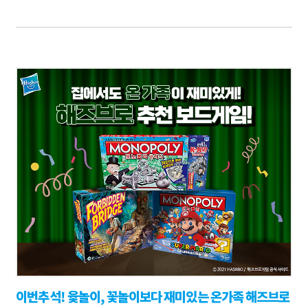
이번추석! 윷놀이, 꽃놀이보다 재미있는 온가족 해즈브로