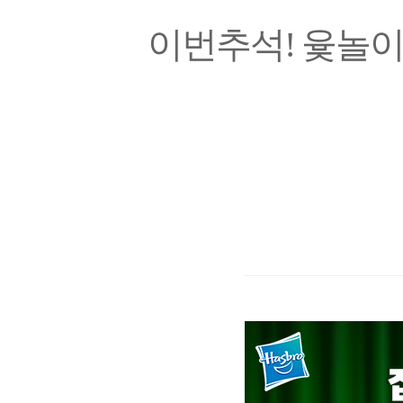
이번추석! 윷놀이