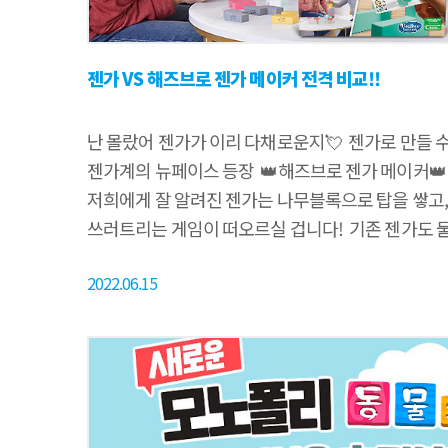
젠가 VS 해즈브로 젠가 메이커 전격 비교!!
난 몰랐어 젠가가 이리 다채로운지💘 ​ 젠가로 만들 수 있
젠가계의 뉴페이스 등장 ​ 👑해즈브로 젠가 메이커👑 를 만나보시죠
저희에게 잘 알려진 젠가는 나무블록으로 탑을 쌓고, 
쓰러트리는 게임이 떠오르실 겁니다! ​ 기존 젠가도 
색다른 젠가를 원하신 분들을 위해 준비했습니다! ​
2022.06.15
출시한 ​ 젠가 메이커는 기존 젠가와는 완전히 다른! 
게임인데요, ​ 새로워진 룰을 자세히 알아볼까요~? 👀 ​ 
기존 젠가와 마찬가지로 ​ 나무블록과, 젠가 메이커 카
구성되어 있습니다! ​ 젠가에 카드..