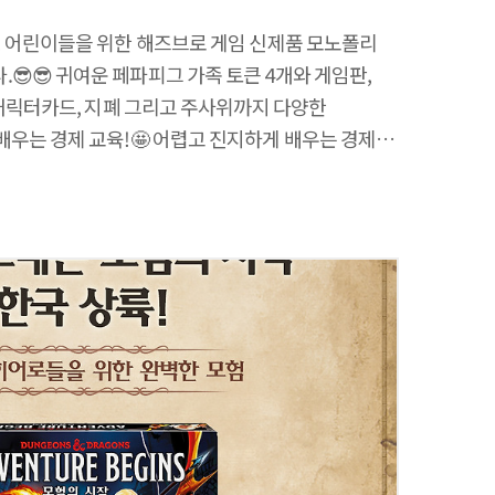
! 어린이들을 위한 해즈브로 게임 신제품 모노폴리
😎😎 귀여운 페파피그 가족 토큰 4개와 게임판,
 캐릭터카드, 지폐 그리고 주사위까지 다양한
우는 경제 교육!🤩 어렵고 진지하게 배우는 경제
가 파산했을 때 가장 부자인 플레이어가 이기는 게임!
 과정에서 돈 관리를 자연스럽게 배우고 재밌게 접할
숙하지 않은 우리아이😅😅 모노폴리 주니어
임도 하고🎲 재밌는 경제 공부도 해보세요~📝
토끼를 잡아보아요~🐰🐰 해즈브로 공식몰에서