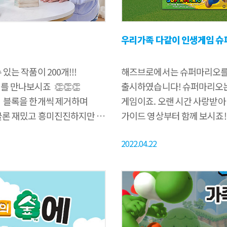
우리가족 다같이 인생게임 슈
는 작품이 200개!!! ​
해즈브로에서는 슈퍼마리오를 
 ​ 👏👏👏 ​ ​ ​ ​ ​
출시하였습니다! 슈퍼마리오는 
​ 블록을 한개씩 제거하며
게임이죠. 오랜 시간 사랑받아
물론 재밌고 흥미진진하지만 ​
가이드 영상부터 함께 보시죠!
 이번 해즈브로에서 새롭게
슈퍼마리오만의 특별한 아이
2022.04.22
​ 새로운 룰로 진행되는
소개해드리겠습니다! 구성품으로는
​ ​ ​ 그전에 먼저 구성품으로는
미니게임, 아이템 카드, 코인
드 총 200장, 게임 설명서로
이제 자세한 게임방법을 알아
미니게임과 아이템, 액션 카
선택하여 시작 위치에 서..