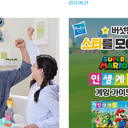
2022.06.23
. ​ 그 다음 START 시작점에
😎 4명의 보스 몬스터에게는
 시작하고 ​ 처음으로 도착한
선택하여 싸울 수 있다는 점!!
고 남은 치즈들은 ​ 보드 옆에
않나요?😆😆 그리고!! 초
완전 안성맞춤!👍 축하합니다! 