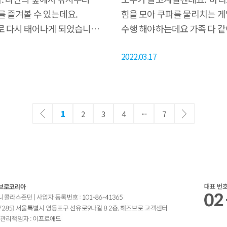
를 즐겨볼 수 있는데요.
힘을 모아 쿠파를 물리치는 게
 다시 태어나게 되었습니다.
수행 해야하는데요 가족 다 같
 즐겨볼 수 있으며 규칙에 따라
이번에 새로 출시된 슈퍼마리오
2022.03.17
 수 있습니다. 이렇게 모은
가족들과 함께 진행할 수 있을
 가장 많은 마일리지를 모은
통해 게임 진행이 달라질 수 
사고 임대료를 지불하는 방식의
선택해서 전략적으로 진행이 가
임 진행을 통해서 곤충과
있습니다🔥 ​ 이러한 선택지가
1
2
3
4
···
7
흔히 ..