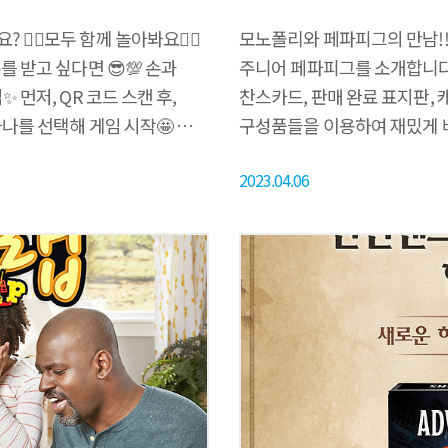
‍♀️모두 함께 놀아봐요🙆‍♂️
모노폴리와 페파피그의 만남!
 받고 싶다면 😎💯 손과
주니어 페파피그를 소개합니다.
먼저, QR 코드 스캔 후,
찬스카드, 판매 완료 표지판,
나를 선택해 게임 시작🤩 좁은
구성품들을 이용하여 재밌게 배
 볼 수도 있어요👍 👾모두가
공부는 이제 그만~😫😫 누군
2023.04.06
나보세요~
돈을 지불하고 받고 관리하는
수 있어요!!👍👍 경제와 친
페파피그와 함게 흥미진진한 게
게임과 교육을 한번에 두마리 
만나요~🤗