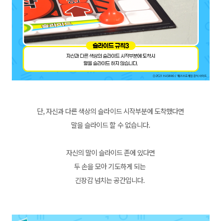
단, 자신과 다른 색상의 슬라이드 시작부분에 도착했다면
말을 슬라이드 할 수 없습니다.
자신의 말이 슬라이드 존에 있다면
두 손을 모아 기도하게 되는
긴장감 넘치는 공간입니다.