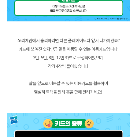
쏘리게임에서 승리하려면 다른 플레이어보다 앞서 나가야겠죠?
카드에 쓰여진 숫자만큼 말을 이동할 수 있는 이동카드입니다.
3번. 5번, 8번, 12번 카드로 구성되어있으며
각각 4장씩 들어있습니다.
말을 앞으로 이동할 수 있는 이동카드를 활용하여
열심히 트랙을 달려 홈을 향해 달려가세요!