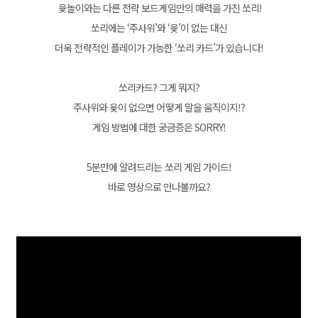
윷놀이와는 다른 전략 보드게임만의 매력을 가진 쏘리!
쏘리에는 ‘주사위’와 ‘윷’이 없는 대신
더욱 전략적인 플레이가 가능한 ‘쏘리 카드’가 있습니다!
쏘리카드? 그게 뭐지?
주사위와 윷이 없으면 어떻게 말을 움직이지!?
게임 방법에 대한 궁금증은 SORRY!
5분만에 알려드리는 쏘리 게임 가이드!
바로 영상으로 만나볼까요?