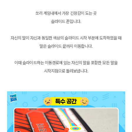
쏘리 게임내에서 가장 긴장감이 도는 곳
슬라이드 존입니다.
자신의 말이 자신과 동일한 색상의 슬라이드 시작 부분에 도착하였을 때
말은 슬라이드 끝까지 이동합니다.
이때 슬라이드하는 이동경로에 있는 자신의 말을 포함한 모든 말을
시작지점으로 돌려보냅니다.