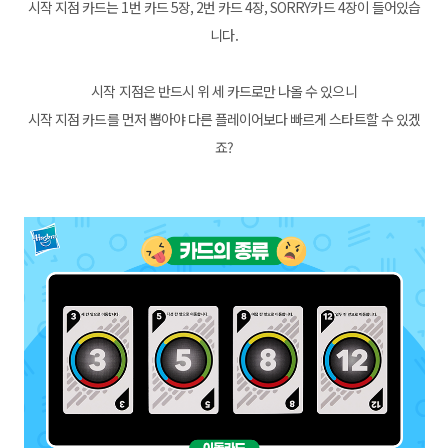
시작 지점 카드는 1번 카드 5장, 2번 카드 4장, SORRY카드 4장이 들어있습
니다.
시작 지점은 반드시 위 세 카드로만 나올 수 있으니
시작 지점 카드를 먼저 뽑아야 다른 플레이어보다 빠르게 스타트할 수 있겠
죠?